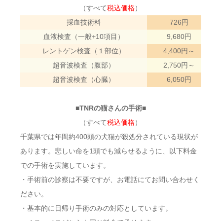
（すべて
税込価格
）
採血技術料
726円
血液検査（一般+10項目）
9,680円
レントゲン検査（１部位）
4,400円～
超音波検査（腹部）
2,750円～
超音波検査（心臓）
6,050円
■TNRの猫さんの手術■
（すべて
税込価格
）
千葉県では年間約400頭の犬猫が殺処分されている現状が
あります。悲しい命を1頭でも減らせるように、以下料金
での手術を実施しています。
・手術前の診察は不要ですが、お電話にてお問い合わせく
ださい。
・基本的に日帰り手術のみの対応としています。