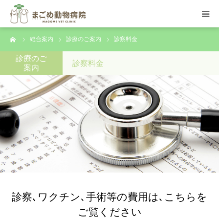
ーム
総合案内
診療のご案内
診察料金
総合案内
診療のご
診察料金
案内
院内の様子
トリミング
スタッフ紹介
求人のご案内
お問合せ
診察､ワクチン､手術等の費用は､こちらを
ご覧ください