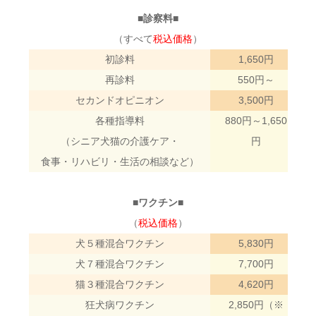
■診察料■
（すべて
税込価格
）
初診料
1,650円
再診料
550円～
セカンドオピニオン
3,500円
各種指導料
880円～1,650
（シニア犬猫の介護ケア・
円
食事・リハビリ・生活の相談など）
■ワクチン■
（
税込価格
）
犬５種混合ワクチン
5,830円
犬７種混合ワクチン
7,700円
猫３種混合ワクチン
4,620円
狂犬病ワクチン
2,850円（※