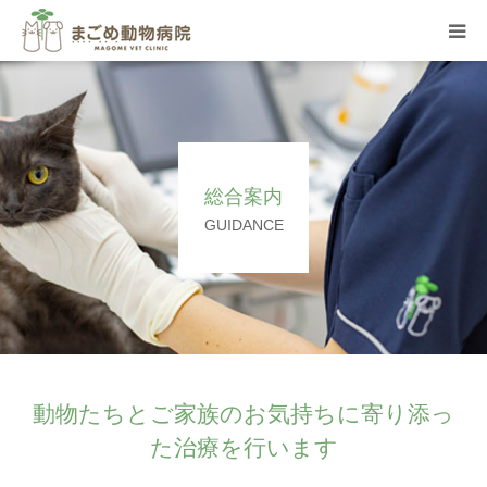
総合案内
院内の様子
総合案内
トリミング
GUIDANCE
スタッフ紹介
求人のご案内
お問合せ
動物たちとご家族のお気持ちに寄り添っ
た治療を行います